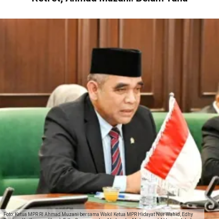
Foto: Ketua MPR RI Ahmad Muzani bersama Wakil Ketua MPR Hidayat Nur Wahid, Edhy