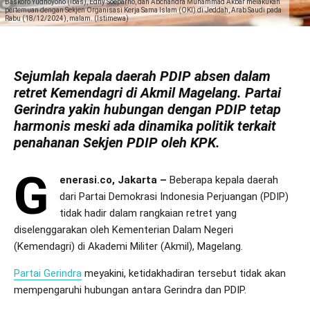
Baskoro Yudhoyono (Ibas), Edhy Soeparno, dan Abchandra Muhammad Akbar melakukan
pertemuan dengan Sekjen Organisasi Kerja Sama Islam (OKI) di Jeddah, Arab Saudi pada
Rabu (18/12/2024), malam. (Istimewa)
Sejumlah kepala daerah PDIP absen dalam
retret Kemendagri di Akmil Magelang. Partai
Gerindra yakin hubungan dengan PDIP tetap
harmonis meski ada dinamika politik terkait
penahanan Sekjen PDIP oleh KPK.
G
enerasi.co, Jakarta –
Beberapa kepala daerah
dari Partai Demokrasi Indonesia Perjuangan (PDIP)
tidak hadir dalam rangkaian retret yang
diselenggarakan oleh Kementerian Dalam Negeri
(Kemendagri) di Akademi Militer (Akmil), Magelang.
Partai Gerindra
meyakini, ketidakhadiran tersebut tidak akan
mempengaruhi hubungan antara Gerindra dan PDIP.