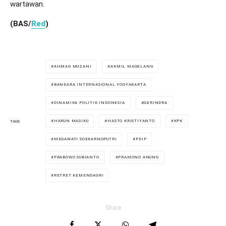
wartawan.
(BAS/
Red
)
AHMAD MUZANI
AKMIL MAGELANG
BANDARA INTERNASIONAL YOGYAKARTA
DINAMIKA POLITIK INDONESIA
GERINDRA
HARUN MASIKU
HASTO KRISTIYANTO
KPK
TAGS
MEGAWATI SOEKARNOPUTRI
PDIP
PRABOWO SUBIANTO
PRAMONO ANUNG
RETRET KEMENDAGRI
Share