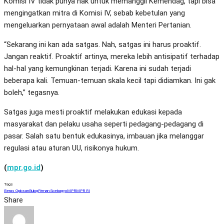
Komisi IV tidak punya hak untuk memanggil Kemendag, tapi bisa
mengingatkan mitra di Komisi IV, sebab kebetulan yang
mengeluarkan pernyataan awal adalah Menteri Pertanian.
“Sekarang ini kan ada satgas. Nah, satgas ini harus proaktif.
Jangan reaktif. Proaktif artinya, mereka lebih antisipatif terhadap
hal-hal yang kemungkinan terjadi. Karena ini sudah terjadi
beberapa kali. Temuan-temuan skala kecil tapi didiamkan. Ini gak
boleh,” tegasnya.
Satgas juga mesti proaktif melakukan edukasi kepada
masyarakat dan pelaku usaha seperti pedagang-pedagang di
pasar. Salah satu bentuk edukasinya, imbauan jika melanggar
regulasi atau aturan UU, risikonya hukum.
(
mpr.go.id
)
Tags
Beras Oplosan
Bulog
Firman Soebagyo
MPR
MPR RI
Share