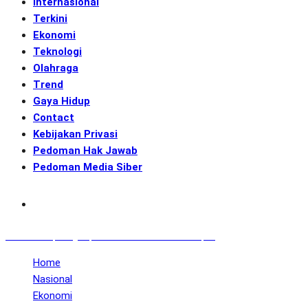
Internasional
Terkini
Ekonomi
Teknologi
Olahraga
Trend
Gaya Hidup
Contact
Kebijakan Privasi
Pedoman Hak Jawab
Pedoman Media Siber
Subscribe
GENerasi.co | Menginspirasi Aksi Memotret Masa Depan
Home
Nasional
Ekonomi